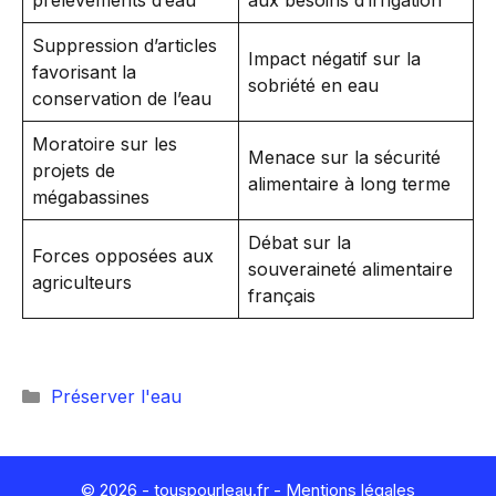
prélèvements d’eau
aux besoins d’irrigation
Suppression d’articles
Impact négatif sur la
favorisant la
sobriété en eau
conservation de l’eau
Moratoire sur les
Menace sur la sécurité
projets de
alimentaire à long terme
mégabassines
Débat sur la
Forces opposées aux
souveraineté alimentaire
agriculteurs
français
Catégories
Préserver l'eau
© 2026 - touspourleau.fr -
Mentions légales