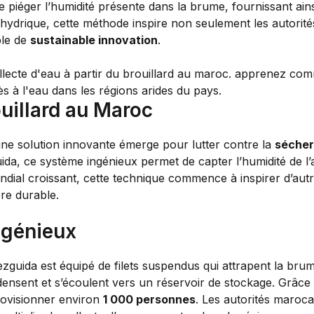
e piéger l’humidité présente dans la brume, fournissant ains
e hydrique, cette méthode inspire non seulement les autorit
ple de
sustainable innovation
.
ouillard au Maroc
e solution innovante émerge pour lutter contre la
séche
guida, ce système ingénieux permet de capter l’humidité de l’
dial croissant, cette technique commence à inspirer d’autre
ère durable.
ngénieux
ezguida est équipé de filets suspendus qui attrapent la bru
nsent et s’écoulent vers un réservoir de stockage. Grâce 
rovisionner environ
1 000 personnes
. Les autorités maroca