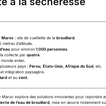
te à la sécheresse
u
Maroc
: site de cueillette de la
brouillard
.
 mètres d’altitude.
 d’eau
pour environ
1 000 personnes
.
 la collecte par
quatre
.
monde entier.
plusieurs pays :
Pérou
,
États-Unis
,
Afrique du Sud
, etc.
et intégration paysagère.
lard
et au
vent
.
le Maroc explore des solutions innovantes pour répondre au
lecte de l’eau de brouillard
, mise en œuvre notamment su