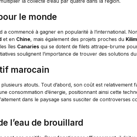
multiplier la collecte d’eau par quatre dans la région.
 pour le monde
d a commencé à gagner en popularité à l’international. Non se
d
et en
Chine
, mais également des projets proches du
Kili
les îles
Canaries
qui se dotent de filets attrape-brume pour 
iatives soulignent l’importance de trouver des solutions dur
tif marocain
 plusieurs atouts. Tout d’abord, son coût est relativement
cune consommation d’énergie, positionnant ainsi cette tech
parfaitement dans le paysage sans susciter de controverses 
de l’eau de brouillard