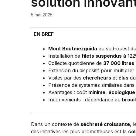
solution innovan
5 mai 2025
EN BREF
Mont Boutmezguida
au sud-ouest d
Installation de
filets suspendus
à 1225
Collecte quotidienne de
37 000 litres
Extension du dispositif pour multiplier
Visites par des
chercheurs
et
élus
du 
Présence de systèmes similaires dans 
Avantages : coût
minime
,
écologique
Inconvénients : dépendance au
brouil
Dans un contexte de
séchreté croissante
, 
des initiatives les plus prometteuses est la
col