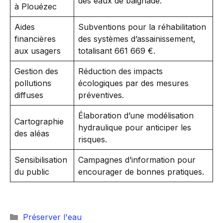
des eaux de baignade.
à Plouézec
Aides
Subventions pour la réhabilitation
financières
des systèmes d’assainissement,
aux usagers
totalisant 661 669 €.
Gestion des
Réduction des impacts
pollutions
écologiques par des mesures
diffuses
préventives.
Élaboration d’une modélisation
Cartographie
hydraulique pour anticiper les
des aléas
risques.
Sensibilisation
Campagnes d’information pour
du public
encourager de bonnes pratiques.
Catégories
Préserver l'eau