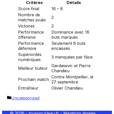
Critères
Détails
Score final
16 – 8
Nombre de
2
matches joués
Victoires
2
Performance
Dominance avec 16
offensive
buts marqués
Performance
Seulement 8 buts
défensive
encaissés
Supériorités
3 manquées par Nice
numériques
Gardasevic et Pierre
Meilleur buteur
Chandieu
Contre Montpellier, le
Prochain match
27 septembre
Entraîneur
Olivier Chandieu
Catégories
Uncategorized
© 2026 - touspourleau.fr -
Mentions légales