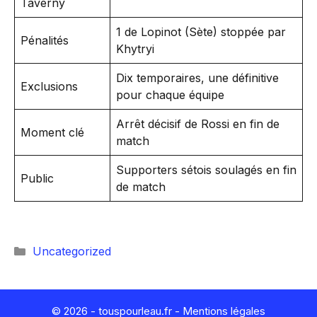
Taverny
1 de Lopinot (Sète) stoppée par
Pénalités
Khytryi
Dix temporaires, une définitive
Exclusions
pour chaque équipe
Arrêt décisif de Rossi en fin de
Moment clé
match
Supporters sétois soulagés en fin
Public
de match
Catégories
Uncategorized
© 2026 - touspourleau.fr -
Mentions légales