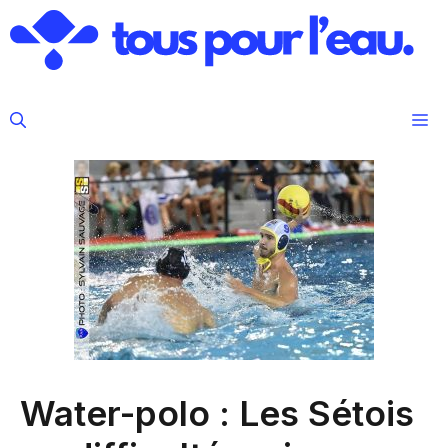
Aller
au
contenu
M
Water-polo : Les Sétois