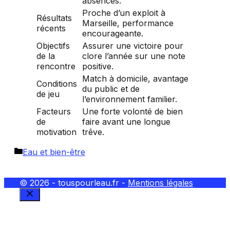
absences.
Proche d’un exploit à
Résultats
Marseille, performance
récents
encourageante.
Objectifs
Assurer une victoire pour
de la
clore l’année sur une note
rencontre
positive.
Match à domicile, avantage
Conditions
du public et de
de jeu
l’environnement familier.
Facteurs
Une forte volonté de bien
de
faire avant une longue
motivation
trêve.
Catégories
Eau et bien-être
© 2026 - touspourleau.fr -
Mentions légales
FERMER