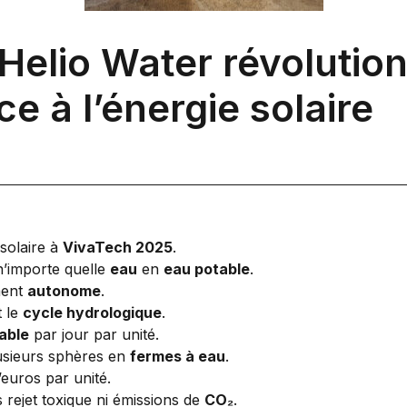
Helio Water révolution
ce à l’énergie solaire
solaire à
VivaTech 2025
.
n’importe quelle
eau
en
eau potable
.
ment
autonome
.
 le
cycle hydrologique
.
table
par jour par unité.
lusieurs sphères en
fermes à eau
.
euros par unité.
rejet toxique ni émissions de
CO₂
.