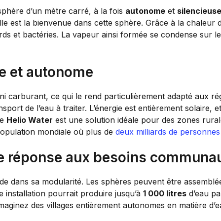
sphère d’un mètre carré, à la fois
autonome
et
silencieus
 elle est la bienvenue dans cette sphère. Grâce à la chaleur d
urds et bactéries. La vapeur ainsi formée se condense sur l
e et autonome
ni carburant, ce qui le rend particulièrement adapté aux ré
port de l’eau à traiter. L’énergie est entièrement solaire, 
ue
Helio Water
est une solution idéale pour des zones rural
population mondiale où plus de
deux milliards de personnes
une réponse aux besoins communau
de dans sa modularité. Les sphères peuvent être assemblé
 installation pourrait produire jusqu’à
1 000 litres
d’eau par
aginez des villages entièrement autonomes en matière d’ea