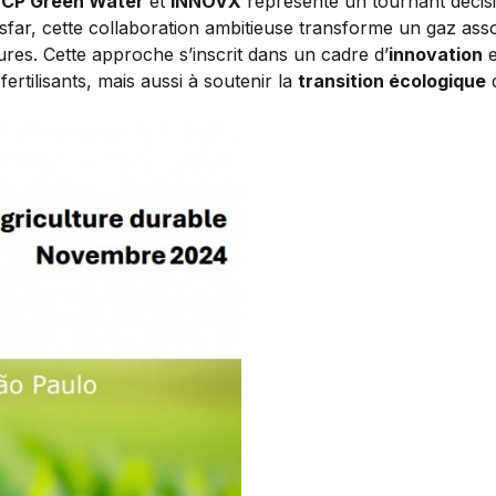
CP Green Water
et
INNOVX
représente un tournant décis
sfar, cette collaboration ambitieuse transforme un gaz ass
tures. Cette approche s’inscrit dans un cadre d’
innovation
e
fertilisants, mais aussi à soutenir la
transition écologique
d