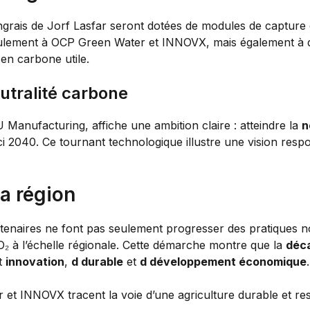
’engrais de Jorf Lasfar seront dotées de modules de captu
eulement à OCP Green Water et INNOVX, mais également à d’
en carbone utile.
eutralité carbone
anufacturing, affiche une ambition claire : atteindre la
n
ci 2040. Ce tournant technologique illustre une vision resp
a région
enaires ne font pas seulement progresser des pratiques nov
₂ à l’échelle régionale. Cette démarche montre que la
déc
nt
innovation
,
d durable
et
d développement économique
.
t INNOVX tracent la voie d’une agriculture durable et res