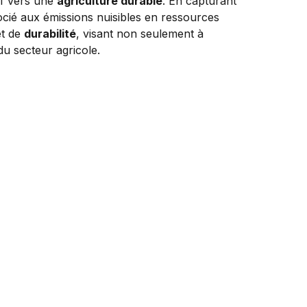
if vers une
agriculture durable
. En capturant
ocié aux émissions nuisibles en ressources
t de
durabilité
, visant non seulement à
u secteur agricole.