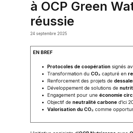
à OCP Green Wat
réussie
24 septembre 2025
EN BREF
Protocoles de coopération
signés a
Transformation du
CO₂
capturé en
r
Renforcement des projets de
dessal
Développement de solutions de
nutri
Engagement pour une
économie circ
Objectif de
neutralité carbone
d’ici 2
Valorisation du CO₂
comme opportunit