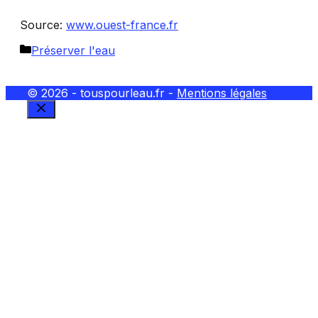
Source:
www.ouest-france.fr
Catégories
Préserver l'eau
© 2026 - touspourleau.fr -
Mentions légales
FERMER