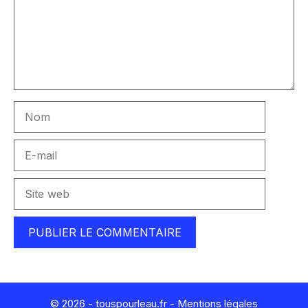
Nom
E-
mail
Site
web
© 2026 - touspourleau.fr -
Mentions légales