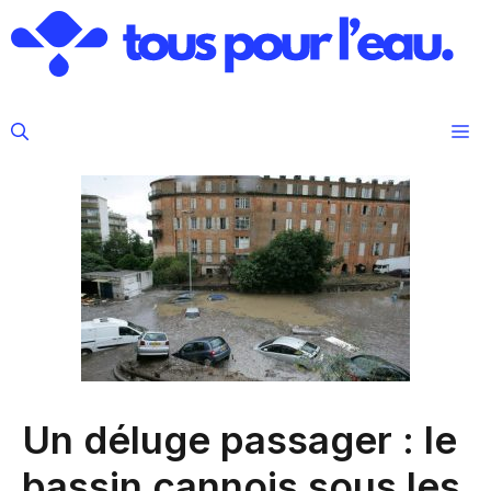
Aller
au
contenu
M
Un déluge passager : le
bassin cannois sous les