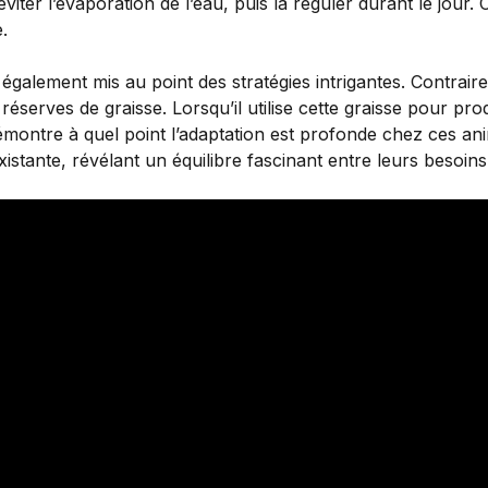
iter l’évaporation de l’eau, puis la réguler durant le jour.
.
alement mis au point des stratégies intrigantes. Contraire
réserves de graisse. Lorsqu’il utilise cette graisse pour pr
émontre à quel point l’adaptation est profonde chez ces ani
stante, révélant un équilibre fascinant entre leurs besoins 