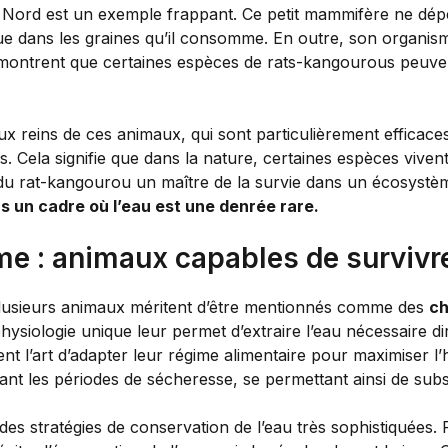
ord est un exemple frappant. Ce petit mammifère ne dépend
nue dans les graines qu’il consomme. En outre, son organis
montrent que certaines espèces de rats-kangourous peuven
x reins de ces animaux, qui sont particulièrement efficaces
s. Cela signifie que dans la nature, certaines espèces vivent
t du rat-kangourou un maître de la survie dans un écosystèm
s un cadre où l’eau est une denrée rare.
me : animaux capables de survivr
 plusieurs animaux méritent d’être mentionnés comme des
ch
hysiologie unique leur permet d’extraire l’eau nécessaire 
 l’art d’adapter leur régime alimentaire pour maximiser l’hy
nt les périodes de sécheresse, se permettant ainsi de subs
es stratégies de conservation de l’eau très sophistiquées.