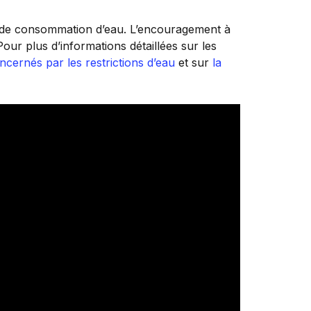
 de consommation d’eau. L’encouragement à
our plus d’informations détaillées sur les
cernés par les restrictions d’eau
et sur
la