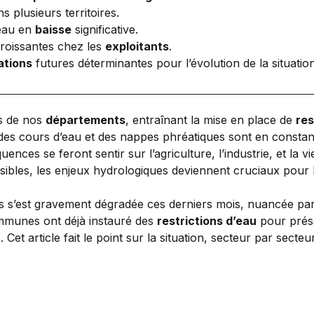
 plusieurs territoires.
’eau en
baisse
significative.
 croissantes chez les
exploitants
.
ations
futures déterminantes pour l’évolution de la situation
rs de nos
départements
, entraînant la mise en place de
res
es cours d’eau et des nappes phréatiques sont en constante
nces se feront sentir sur l’agriculture, l’industrie, et la v
sibles, les enjeux hydrologiques deviennent cruciaux pour la
 s’est gravement dégradée ces derniers mois, nuancée par
mmunes ont déjà instauré des
restrictions d’eau
pour prése
. Cet article fait le point sur la situation, secteur par sect