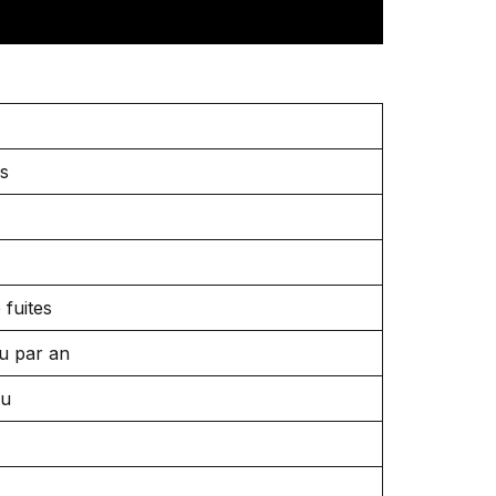
es
 fuites
au par an
au