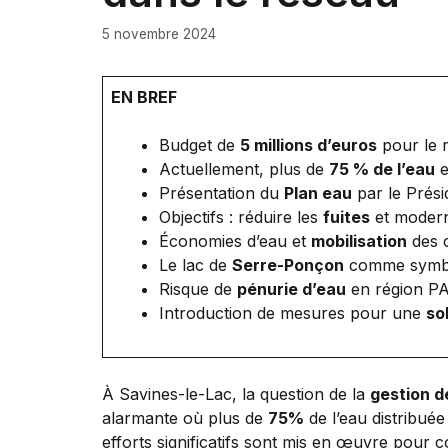
5 novembre 2024
EN BREF
Budget de
5 millions d’euros
pour le r
Actuellement, plus de
75 % de l’eau
e
Présentation du
Plan eau
par le Prési
Objectifs : réduire les
fuites
et moderni
Économies d’eau et
mobilisation
des c
Le lac de
Serre-Ponçon
comme symbole
Risque de
pénurie d’eau
en région PA
Introduction de mesures pour une
so
À Savines-le-Lac, la question de la
gestion d
alarmante où plus de
75%
de l’eau distribué
efforts significatifs sont mis en œuvre pour 