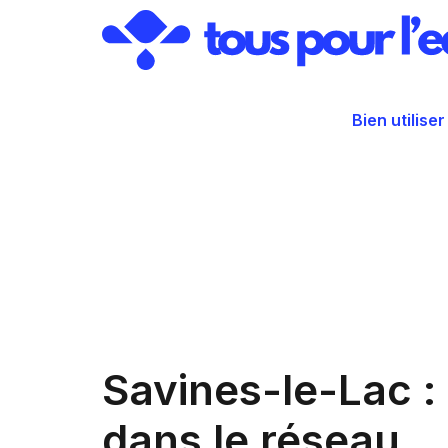
Aller
au
contenu
Bien utiliser
Savines-le-Lac :
dans le réseau