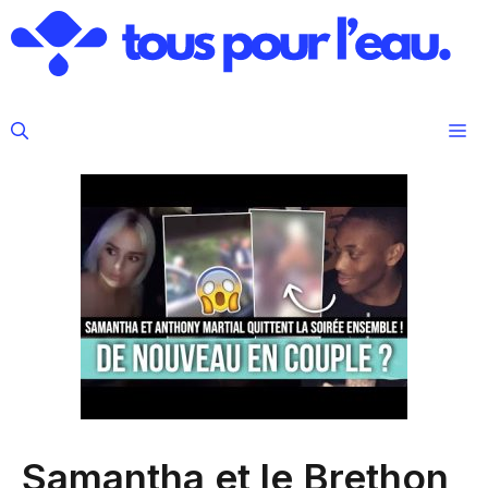
Aller
au
contenu
M
Samantha et le Brethon