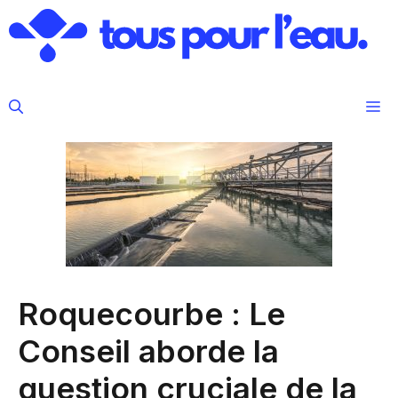
Aller
au
contenu
M
Roquecourbe : Le
Conseil aborde la
question cruciale de la