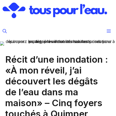
Aller
au
contenu
M
Récit d’une inondation :
«À mon réveil, j’ai
découvert les dégâts
de l’eau dans ma
maison» – Cinq foyers
touchés à Quimper