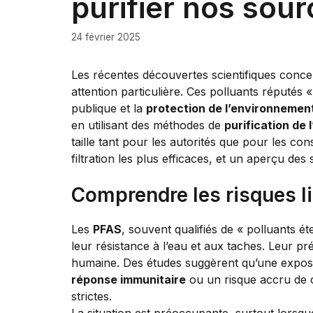
purifier nos sou
24 février 2025
Les récentes découvertes scientifiques concer
attention particulière. Ces polluants réputés 
publique et la
protection de l’environnemen
en utilisant des méthodes de
purification de 
taille tant pour les autorités que pour les c
filtration les plus efficaces, et un aperçu de
Comprendre les risques l
Les
PFAS
, souvent qualifiés de « polluants 
leur résistance à l’eau et aux taches. Leur p
humaine. Des études suggèrent qu’une exposi
réponse immunitaire
ou un risque accru de 
strictes.
La situation est préoccupante, surtout lorsq