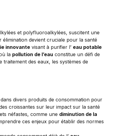
kylées et polyfluoroalkylées, suscitent une
 élimination devient cruciale pour la santé
ie innovante
visant à purifier l’
eau potable
 où la
pollution de l’eau
constitue un défi de
de traitement des eaux, les systèmes de
es dans divers produits de consommation pour
des croissantes sur leur impact sur la santé
ffets néfastes, comme une
diminution de la
mprendre ces enjeux pour établir des normes
le monde consomment déjà de l’
eau