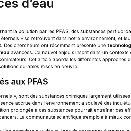
rces d’eau
nant la pollution par les PFAS, des substances perfluoroal
« éternels » se retrouvent dans notre environnement, et leur
t
. Des chercheurs ont récemment présenté une
technolog
l’eau
avancées. Ce nouvel enjeu s’inscrit dans un contexte
onsommateurs. Cet article aborde les différentes approches 
s solutions durables mises en oeuvre.
iés aux PFAS
éternels », sont des substances chimiques largement utilisé
résence accrue dans l’environnement a soulevé des inquiétu
tion prolongée à ces substances pourrait entraîner des e
cancers. La communauté scientifique s’emploie à mieux co
ue l’on considère que des millions de personnes à travers 