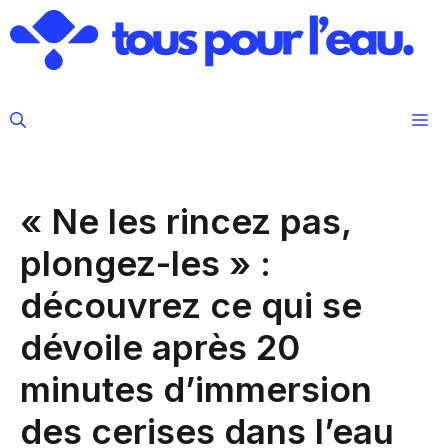
Aller
au
contenu
M
« Ne les rincez pas,
plongez-les » :
découvrez ce qui se
dévoile après 20
minutes d’immersion
des cerises dans l’eau