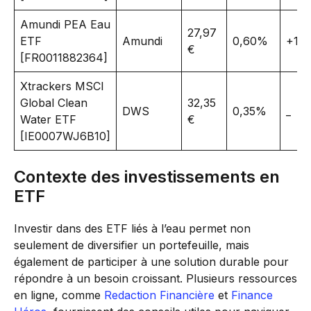
Amundi PEA Eau
27,97
ETF
Amundi
0,60%
+10
€
[FR0011882364]
Xtrackers MSCI
Global Clean
32,35
DWS
0,35%
_
Water ETF
€
[IE0007WJ6B10]
Contexte des investissements en
ETF
Investir dans des ETF liés à l’eau permet non
seulement de diversifier un portefeuille, mais
également de participer à une solution durable pour
répondre à un besoin croissant. Plusieurs ressources
en ligne, comme
Redaction Financière
et
Finance