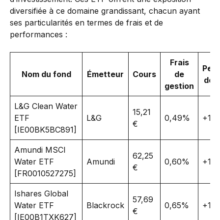
diversifiée à ce domaine grandissant, chacun ayant
ses particularités en termes de frais et de
performances :
Frais
Per
Nom du fond
Émetteur
Cours
de
depu
gestion
L&G Clean Water
15,21
ETF
L&G
0,49%
+19
€
[IE00BK5BC891]
Amundi MSCI
62,25
Water ETF
Amundi
0,60%
+15
€
[FR0010527275]
Ishares Global
57,69
Water ETF
Blackrock
0,65%
+10
€
[IE00B1TXK627]