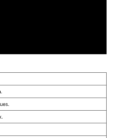
n
.
ues.
x.