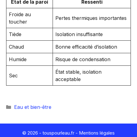
État de la paroi
Ressenti
Froide au
Pertes thermiques importantes
toucher
Tiède
Isolation insuffisante
Chaud
Bonne efficacité d’isolation
Humide
Risque de condensation
État stable, isolation
Sec
acceptable
Catégories
Eau et bien-être
© 2026 - touspourleau.fr -
Mentions légales