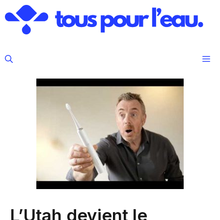
Aller
au
contenu
M
L’Utah devient le