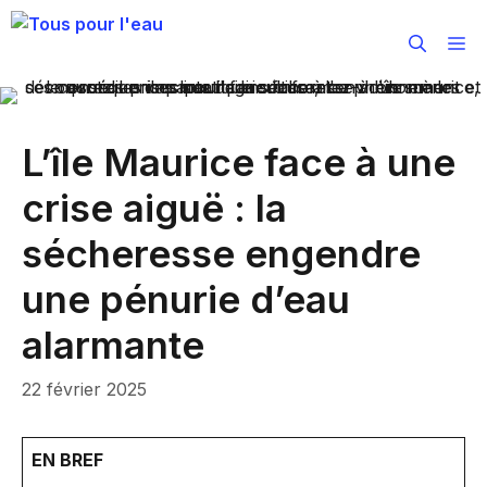
Aller
au
M
contenu
L’île Maurice face à une
crise aiguë : la
sécheresse engendre
une pénurie d’eau
alarmante
22 février 2025
EN BREF