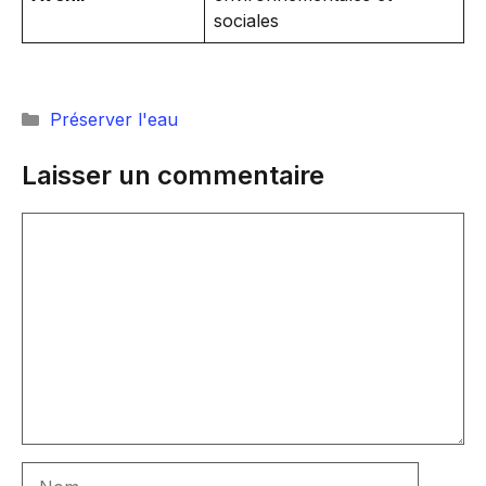
sociales
Catégories
Préserver l'eau
Laisser un commentaire
Commentaire
Nom