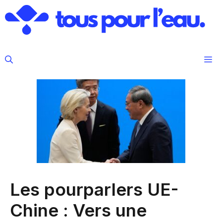
Aller
au
contenu
M
Les pourparlers UE-
Chine : Vers une