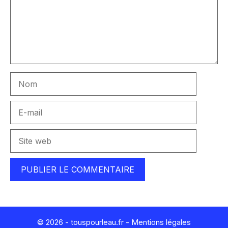
Nom
E-
mail
Site
web
© 2026 - touspourleau.fr -
Mentions légales