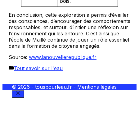
bois.
En conclusion, cette exploration a permis d’éveiller
des consciences, d’encourager des comportements
responsables, et surtout, d’initier une réflexion sur
l’environnement qui les entoure. C’est ainsi que
l’école de Maillé continue de jouer un rôle essentiel
dans la formation de citoyens engagés.
Source:
www.lanouvellerepublique.fr
Catégories
Tout savoir sur l'eau
© 2026 - touspourleau.fr -
Mentions légales
FERMER