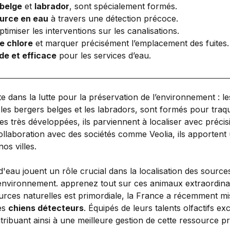
 belge
et
labrador
, sont spécialement formés.
ource en eau
à travers une détection précoce.
timiser les interventions sur les canalisations.
le chlore
et marquer précisément l’emplacement des fuites.
de et efficace
pour les services d’eau.
e dans la lutte pour la préservation de l’environnement : l
 les bergers belges et les labradors, sont formés pour traq
ves très développées, ils parviennent à localiser avec préci
llaboration avec des sociétés comme Veolia, ils apportent u
os villes.
rces naturelles est primordiale, la France a récemment m
les
chiens détecteurs
. Équipés de leurs talents olfactifs e
tribuant ainsi à une meilleure gestion de cette ressource p