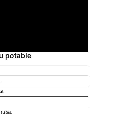
au potable
.
at.
fuites.