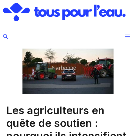
Aller
au
contenu
M
Les agriculteurs en
quête de soutien :
pourquoi ils intensifient