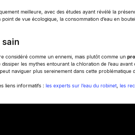
tiquement meilleure, avec des études ayant révélé la prése
n point de vue écologique, la consommation d’eau en boute
 sain
 être considéré comme un ennemi, mais plutôt comme un
pr
 dissiper les mythes entourant la chloration de l’eau avant
on peut naviguer plus sereinement dans cette problématique 
s liens informatifs :
les experts sur l’eau du robinet
,
les re