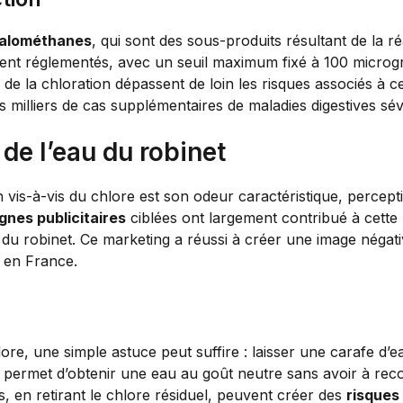
halométhanes
, qui sont des sous-produits résultant de la 
nt réglementés, avec un seuil maximum fixé à 100 microgra
s de la chloration dépassent de loin les risques associés à 
s milliers de cas supplémentaires de maladies digestives sé
de l’eau du robinet
n vis-à-vis du chlore est son odeur caractéristique, perce
nes publicitaires
ciblées ont largement contribué à cette 
u du robinet. Ce marketing a réussi à créer une image négati
s en France.
re, une simple astuce peut suffire : laisser une carafe d’e
permet d’obtenir une eau au goût neutre sans avoir à recou
tres, en retirant le chlore résiduel, peuvent créer des
risques