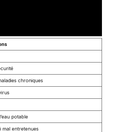
ons
curité
maladies chroniques
virus
l’eau potable
si mal entretenues