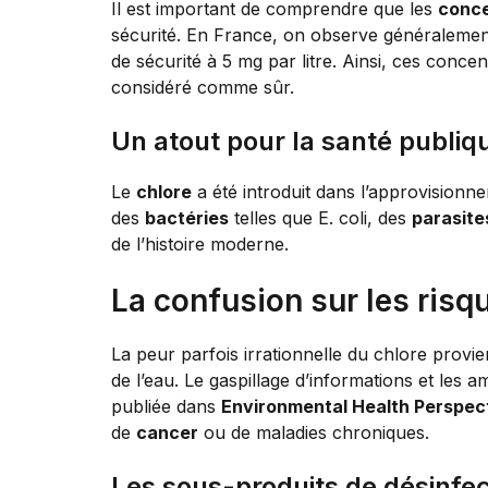
Il est important de comprendre que les
conce
sécurité. En France, on observe généralement 
de sécurité à 5 mg par litre. Ainsi, ces conce
considéré comme sûr.
Un atout pour la santé publiq
Le
chlore
a été introduit dans l’approvision
des
bactéries
telles que E. coli, des
parasite
de l’histoire moderne.
La confusion sur les risq
La peur parfois irrationnelle du chlore provi
de l’eau. Le gaspillage d’informations et les
publiée dans
Environmental Health Perspec
de
cancer
ou de maladies chroniques.
Les sous-produits de désinfec