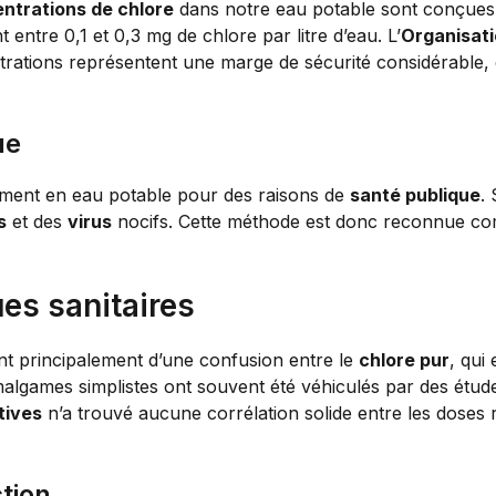
ntrations de chlore
dans notre eau potable sont conçues 
entre 0,1 et 0,3 mg de chlore par litre d’eau. L’
Organisati
ntrations représentent une marge de sécurité considérable, e
ue
nement en eau potable pour des raisons de
santé publique
.
s
et des
virus
nocifs. Cette méthode est donc reconnue co
ues sanitaires
ent principalement d’une confusion entre le
chlore pur
, qui 
 amalgames simplistes ont souvent été véhiculés par des étu
tives
n’a trouvé aucune corrélation solide entre les doses 
tion