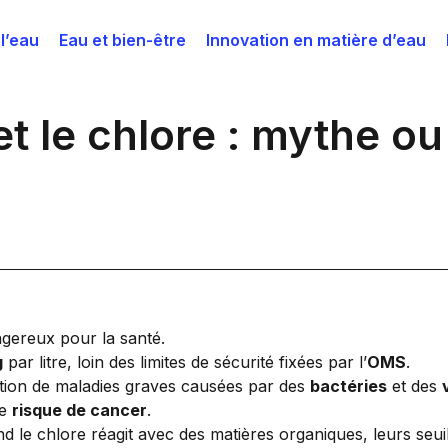
 l’eau
Eau et bien-être
Innovation en matière d’eau
 et le chlore : mythe 
ngereux pour la santé.
g
par litre, loin des limites de sécurité fixées par l’
OMS
.
ation de maladies graves causées par des
bactéries
et des
le
risque de cancer
.
 le chlore réagit avec des matières organiques, leurs seui