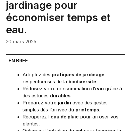
jardinage pour
économiser temps et
eau.
20 mars 2025
EN BREF
Adoptez des
pratiques de jardinage
respectueuses de la
biodiversité
.
Réduisez votre consommation d’
eau
grâce à
des astuces
durables
.
Préparez votre
jardin
avec des gestes
simples dès l’arrivée du
printemps
.
Récupérez l’
eau de pluie
pour arroser vos
plantes.
Optimisez l’entretien du
sol
pour favoriser la