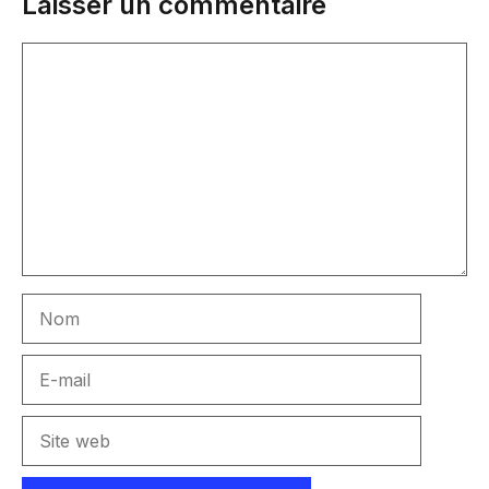
Laisser un commentaire
Commentaire
Nom
E-
mail
Site
web