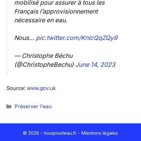
mobilisé pour assurer à tous les
Français l’approvisionnement
nécessaire en eau.
Nous…
pic.twitter.com/KnIcQqZQy9
— Christophe Béchu
(@ChristopheBechu)
June 14, 2023
Source:
www.gov.uk
Catégories
Préserver l'eau
© 2026 - touspourleau.fr -
Mentions légales