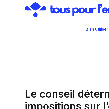
Aller
au
contenu
Bien utiliser
Le conseil déter
impositions sur l