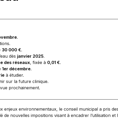
ovembre
.
tions.
e
30 000 €
.
’eau dès
janvier 2025
.
e des réseaux
, fixée à
0,01 €
.
e
1er décembre
.
rie
à étudier.
r sur la future clinique.
vue prochainement.
x enjeux environnementaux, le conseil municipal a pris des 
idé de nouvelles impositions visant à encadrer l’utilisation e