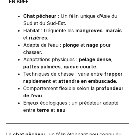
EN BREF
Chat pêcheur
: Un félin unique d’Asie du
Sud et du Sud-Est.
Habitat : fréquente les
mangroves
,
marais
et
rizières
.
Adepte de l’eau :
plonge
et
nage
pour
chasser.
Adaptations physiques :
pelage dense
,
pattes palmées
,
queue courte
.
Techniques de chasse : varie entre
frapper
rapidement
et
attendre en embuscade
.
Comportement flexible selon la
profondeur
de l’eau
.
Enjeux écologiques : un prédateur adapté
entre
terre
et
eau
.
Le
chat pêcheur
, un félin étonnant peu connu du