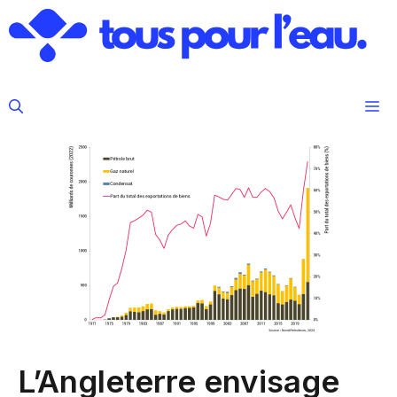
Aller
au
contenu
M
L’Angleterre envisage