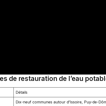
es de restauration de l’eau potabl
Détails
Dix-neuf communes autour d’Issoire, Puy-de-Dô