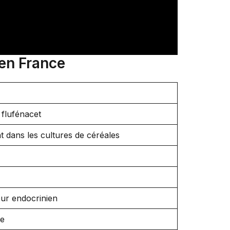
 en France
 flufénacet
nt dans les cultures de céréales
eur endocrinien
me