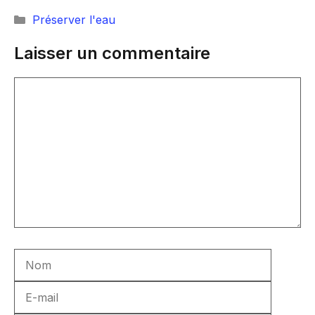
Catégories
Préserver l'eau
Laisser un commentaire
Commentaire
Nom
E-
mail
Site
web