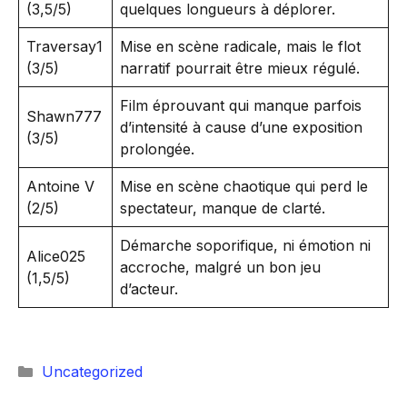
(3,5/5)
quelques longueurs à déplorer.
Traversay1
Mise en scène radicale, mais le flot
(3/5)
narratif pourrait être mieux régulé.
Film éprouvant qui manque parfois
Shawn777
d’intensité à cause d’une exposition
(3/5)
prolongée.
Antoine V
Mise en scène chaotique qui perd le
(2/5)
spectateur, manque de clarté.
Démarche soporifique, ni émotion ni
Alice025
accroche, malgré un bon jeu
(1,5/5)
d’acteur.
Catégories
Uncategorized