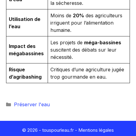
la sécheresse.
Moins de
20%
des agriculteurs
Utilisation de
irriguent pour l’alimentation
l’eau
humaine.
Les projets de
méga-bassines
Impact des
suscitent des débats sur leur
mégabassines
nécessité.
Risque
Critiques d’une agriculture jugée
d’agribashing
trop gourmande en eau.
Catégories
Préserver l'eau
© 2026 - touspourleau.fr -
Mentions légales