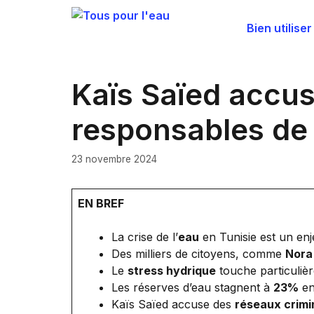
Aller
au
Bien utiliser
contenu
Kaïs Saïed accus
responsables de l
23 novembre 2024
EN BREF
La crise de l’
eau
en Tunisie est un en
Des milliers de citoyens, comme
Nora
Le
stress hydrique
touche particuliè
Les réserves d’eau stagnent à
23%
en
Kaïs Saïed accuse des
réseaux crimi