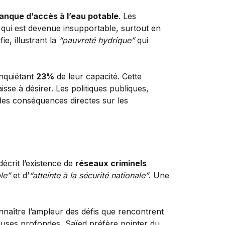
anque d’accès à l’eau potable
. Les
 qui est devenue insupportable, surtout en
ie, illustrant la
“pauvreté hydrique”
qui
inquiétant
23%
de leur capacité. Cette
sse à désirer. Les politiques publiques,
des conséquences directes sur les
l décrit l’existence de
réseaux criminels
le”
et d’
“atteinte à la sécurité nationale”
. Une
onnaître l’ampleur des défis que rencontrent
 causes profondes, Saïed préfère pointer du