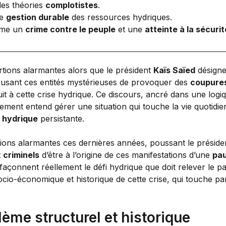
des théories
complotistes
.
ne
gestion durable
des ressources hydriques.
omme un
crime contre le peuple
et une
atteinte à la sécuri
tions alarmantes alors que le président
Kaïs Saïed
désign
cusant ces entités mystérieuses de provoquer des
coupures
uit à cette crise hydrique. Ce discours, ancré dans une log
ement entend gérer une situation qui touche la vie quotidi
 hydrique
persistante.
rtions alarmantes ces dernières années, poussant le présid
 criminels
d’être à l’origine de ces manifestations d’une
pau
façonnent réellement le défi hydrique que doit relever le p
ocio-économique et historique de cette crise, qui touche par
blème structurel et historique