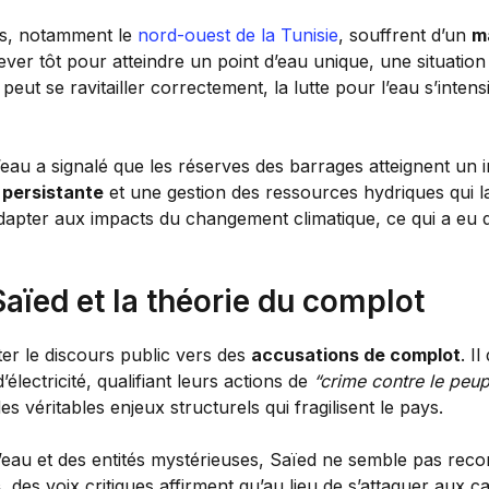
ns, notamment le
nord-ouest de la Tunisie
, souffrent d’un
m
ver tôt pour atteindre un point d’eau unique, une situation
ut se ravitailler correctement, la lutte pour l’eau s’intensif
l’eau a signalé que les réserves des barrages atteignent un 
persistante
et une gestion des ressources hydriques qui lai
adapter aux impacts du changement climatique, ce qui a eu 
aïed et la théorie du complot
nter le discours public vers des
accusations de complot
. I
ectricité, qualifiant leurs actions de
“crime contre le peup
es véritables enjeux structurels qui fragilisent le pays.
e l’eau et des entités mystérieuses, Saïed ne semble pas rec
s
, des voix critiques affirment qu’au lieu de s’attaquer aux