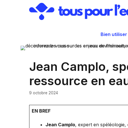
Aller
au
contenu
Bien utiliser
Jean Camplo, spé
ressource en eau
9 octobre 2024
EN BREF
Jean Camplo
, expert en spéléologie,