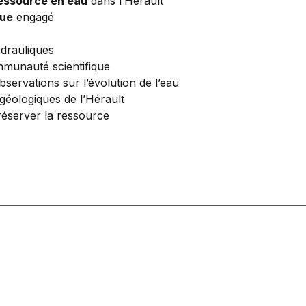
essource en eau
dans l’Hérault
gue
engagé
ydrauliques
mmunauté scientifique
servations sur l’évolution de l’eau
éologiques de l’Hérault
éserver la ressource