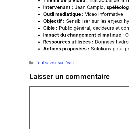
Thème de la vidéo :
État actuel de la
r
Intervenant :
Jean Camplo,
spéléolo
Outil médiatique :
Vidéo informative
Objectif :
Sensibiliser sur les enjeux h
Cible :
Public général, décideurs et co
Impact du changement climatique :
Ob
Ressources utilisées :
Données hydrog
Actions proposées :
Solutions pour pr
Catégories
Tout savoir sur l'eau
Laisser un commentaire
Commentaire