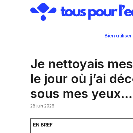
Aller
au
contenu
Bien utiliser
Je nettoyais mes 
le jour où j’ai d
sous mes yeux…
28 juin 2026
EN BREF