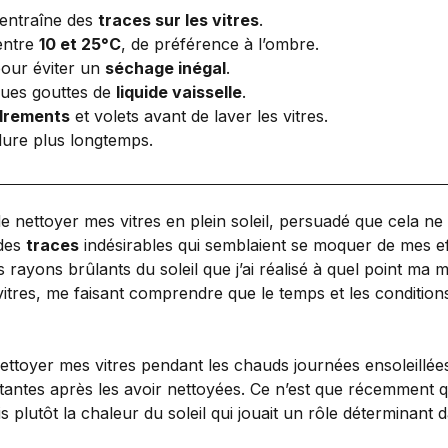
 entraîne des
traces sur les vitres
.
entre
10 et 25°C
, de préférence à l’ombre.
our éviter un
séchage inégal
.
ques gouttes de
liquide vaisselle
.
drements
et volets avant de laver les vitres.
dure plus longtemps.
de nettoyer mes vitres en plein soleil, persuadé que cela 
des
traces
indésirables qui semblaient se moquer de mes effo
es rayons brûlants du soleil que j’ai réalisé à quel point ma
tres, me faisant comprendre que le temps et les conditions 
 nettoyer mes vitres pendant les chauds journées ensoleillé
tantes après les avoir nettoyées. Ce n’est que récemment qu
ais plutôt la chaleur du soleil qui jouait un rôle déterminant