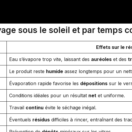
age sous le soleil et par temps c
Effets sur le ré
Eau s’évapore trop vite, laissant des
auréoles
et des
t
Le produit reste
humide
assez longtemps pour un nett
Évaporation rapide favorise les
dépositions
sur le verr
Conditions idéales pour un résultat
net
et uniforme.
Travail
continu
évite le séchage inégal.
Éventuels
résidus
difficiles à rincer, entraînant des tra
Prévention de
dépôts
minéraux sur les vitres.