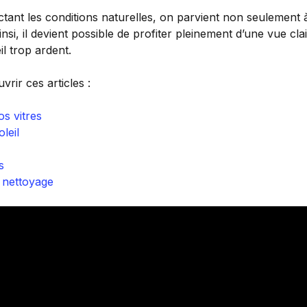
ant les conditions naturelles, on parvient non seulement à
si, il devient possible de profiter pleinement d’une vue clai
l trop ardent.
rir ces articles :
os vitres
leil
s
 nettoyage