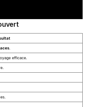
ouvert
sultat
races
.
oyage efficace.
e.
ces.