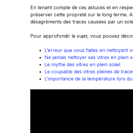
En tenant compte de ces astuces et en respect
préserver cette propreté sur le long terme. Ain
désagréments des traces causées par un solei
Pour approfondir le sujet, vous pouvez découv
L’erreur que vous faites en nettoyant v
Ne jamais nettoyer ses vitres en plein so
Le mythe des vitres en plein soleil
Le coupable des vitres pleines de trace
L’importance de la température lors du