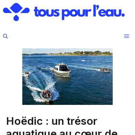
Aller
au
contenu
M
Hoëdic : un trésor
aquatique au cœur de