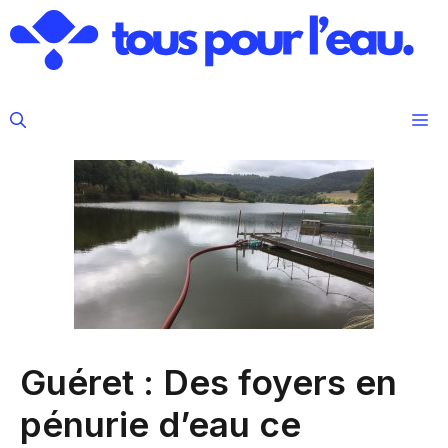
Aller
au
contenu
M
Guéret : Des foyers en
pénurie d’eau ce