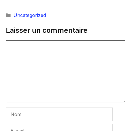
Catégories
Uncategorized
Laisser un commentaire
Commentaire
Nom
E-