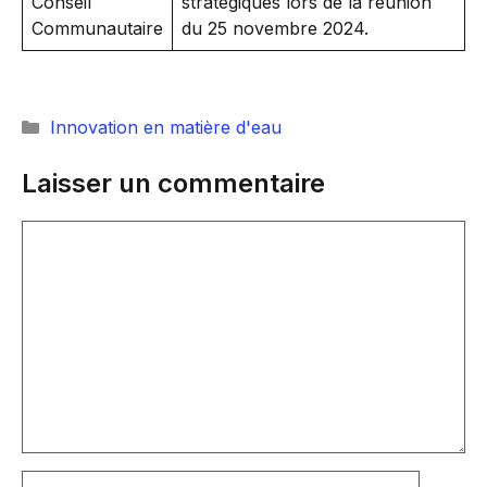
Conseil
stratégiques lors de la réunion
Communautaire
du 25 novembre 2024.
Catégories
Innovation en matière d'eau
Laisser un commentaire
Commentaire
Nom