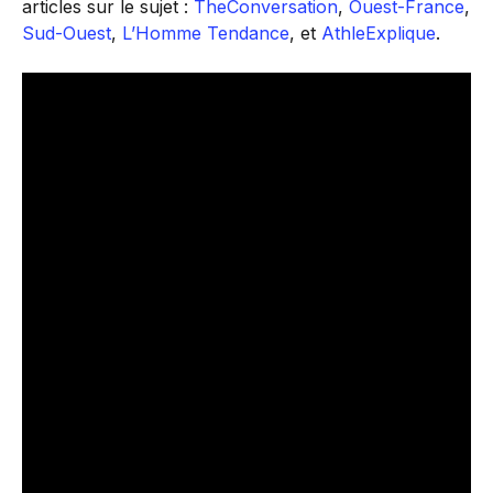
articles sur le sujet :
TheConversation
,
Ouest-France
,
Sud-Ouest
,
L’Homme Tendance
, et
AthleExplique
.