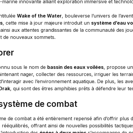
ntitulée
Wake of the Water
, bouleverse l’univers de l’ave
s
, cette mise à jour majeure introduit un
système d’eau v
ainsi aux attentes grandissantes de la communauté des joue
nent de nouveaux sommets.
orer
onnu sous le nom de
bassin des eaux voilées
, propose un
ntenant nager, collecter des ressources, irriguer les terra
’interagir avec l’environnement aquatique. De plus, les av
Drak
, qui sont des êtres amphibies prêts à défendre leur terr
 système de combat
me de combat a été entièrement repensé afin d’offrir plus 
 rééquilibrés, offrant ainsi de nouvelles possibilités tactiq
 L’introduction des
épées à deux mains
s’accompagne de no