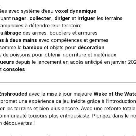
t
ilées avec système d’eau
voxel dynamique
luant
nager
,
collecter
,
diriger
et
irriguer
les terrains
 amphibies à défendre leur territoire
uilibrage
des armes, boucliers et armures
s à deux mains
avec compétences et gemmes
s comme le
bambou
et objets pour
décoration
s de poissons pour obtenir nourriture et matériaux
oueurs
depuis le lancement en accès anticipé en janvier 20
t
consoles
Enshrouded
avec la mise à jour majeure
Wake of the Wat
promet une expérience de jeu inédite grâce à l’introduction
riger les terrains et bien plus encore. Avec une refonte tota
 communauté toujours plus enthousiaste. Plongez dans le n
n découvertes !