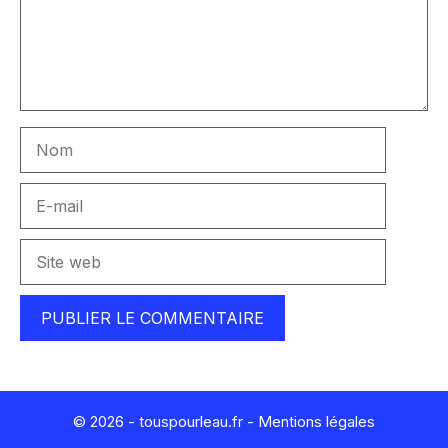
Nom
E-
mail
Site
web
© 2026 - touspourleau.fr -
Mentions légales